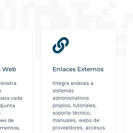
os Web
Enlaces Externos
Integra enlaces a
inistra
sistemas
e
administrativos
para cada
propios, tutoriales,
djunta
soporte técnico,
s
manuales, webs de
nes de
proveedores, accesos
umentos,