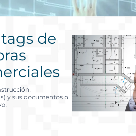
 tags de
bras
merciales
nstrucción.
as) y sus documentos o
vo.